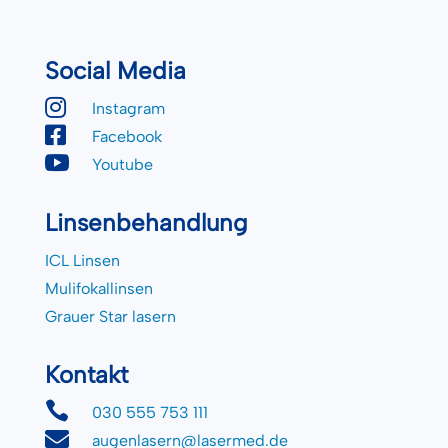
Social Media

Instagram

Facebook

Youtube
Linsenbehandlung
ICL Linsen
Mulifokallinsen
Grauer Star lasern
Kontakt

030 555 753 111

augenlasern@lasermed.de