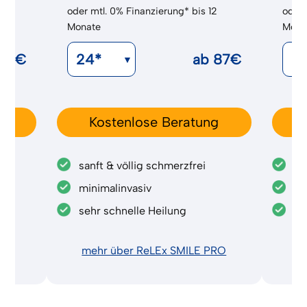
2
oder mtl. 0% Finanzierung* bis 12
oder 
Monate
Mona
43€
ab
87€
g
Kostenlose Beratung
sanft & völlig schmerzfrei
sa
et
minimalinvasiv
sc
sehr schnelle Heilung
sc
mehr über ReLEx SMILE PRO