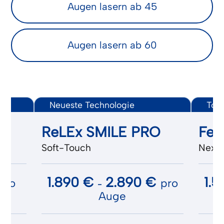
Augen lasern ab 45
Augen lasern ab 60
Neueste Technologie
Top 
ReLEx SMILE PRO
Fem
Soft-Touch
Next
1.890 €
2.890 €
1.
pro
pro
-
Auge