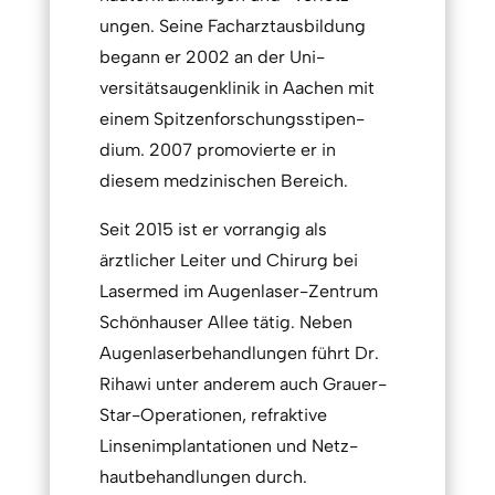
ungen. Seine Fach­arzt­ausbildung
begann er 2002 an der Uni­
versitäts­augen­klinik in Aachen mit
einem Spitzen­forsch­ungssti­pen­
dium. 2007 promo­vierte er in
diesem medzinischen Bereich.
Seit 2015 ist er vorrangig als
ärztlicher Leiter und Chirurg bei
Lasermed im Augenlaser-Zentrum
Schönhauser Allee tätig. Neben
Augen­laser­behand­lungen führt Dr.
Rihawi unter anderem auch Grauer-
Star-Operationen, refraktive
Linsen­implan­tationen und Netz­
haut­behand­lungen durch.