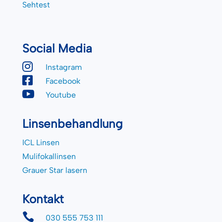
Sehtest
Social Media

Instagram

Facebook

Youtube
Linsenbehandlung
ICL Linsen
Mulifokallinsen
Grauer Star lasern
Kontakt

030 555 753 111