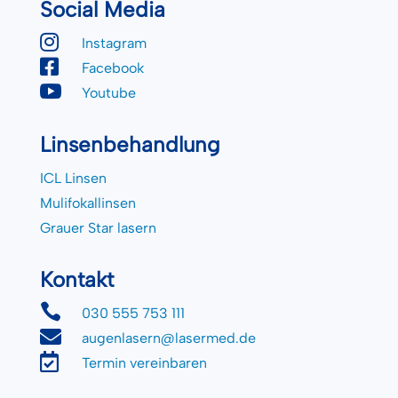
Social Media

Instagram

Facebook

Youtube
Linsenbehandlung
ICL Linsen
Mulifokallinsen
Grauer Star lasern
Kontakt

030 555 753 111

augenlasern@lasermed.de

Termin vereinbaren